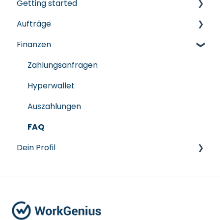
Getting started
Aufträge
Registrierung & Onboarding
Finanzen
Account-Setup und Einstellungen
Aufträge finden
FAQ
Bewerbungen verwalten
Zahlungsanfragen
Verträge & Vereinbarungen
Hyperwallet
FAQ
Auszahlungen
FAQ
Dein Profil
Profil verwalten
FAQ