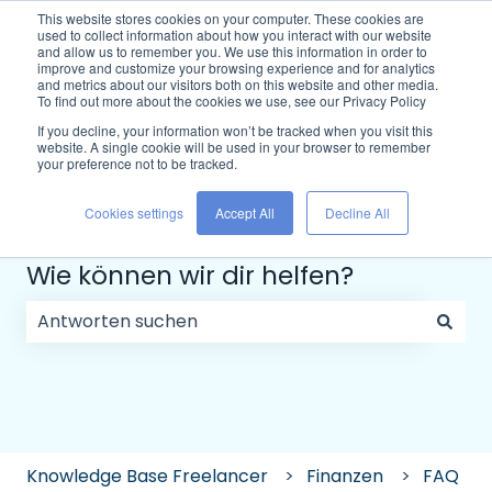
Deutsch
Untermenü für Übersetzungen anzeigen
Support kontaktieren
This website stores cookies on your computer. These cookies are
used to collect information about how you interact with our website
and allow us to remember you. We use this information in order to
improve and customize your browsing experience and for analytics
and metrics about our visitors both on this website and other media.
To find out more about the cookies we use, see our Privacy Policy
If you decline, your information won’t be tracked when you visit this
website. A single cookie will be used in your browser to remember
your preference not to be tracked.
Cookies settings
Accept All
Decline All
Wie können wir dir helfen?
Es gibt keine Vorschläge, da das Suchfeld leer ist.
Knowledge Base Freelancer
Finanzen
FAQ