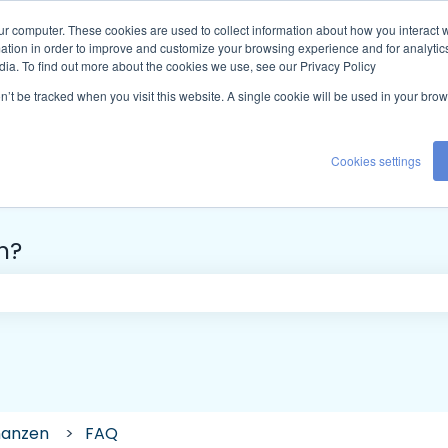
ur computer. These cookies are used to collect information about how you interact w
tion in order to improve and customize your browsing experience and for analytics
dia. To find out more about the cookies we use, see our Privacy Policy
on’t be tracked when you visit this website. A single cookie will be used in your b
Cookies settings
n?
Suchfeld leer ist.
nanzen
FAQ