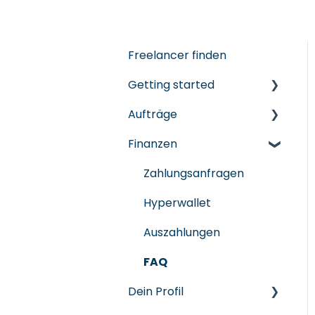
Freelancer finden
Getting started
Aufträge
Registrierung &
Onboarding
Finanzen
Aufträge finden
Account-Setup und
Bewerbungen
Zahlungsanfragen
Einstellungen
verwalten
Hyperwallet
FAQ
Verträge &
Auszahlungen
Vereinbarungen
FAQ
FAQ
Dein Profil