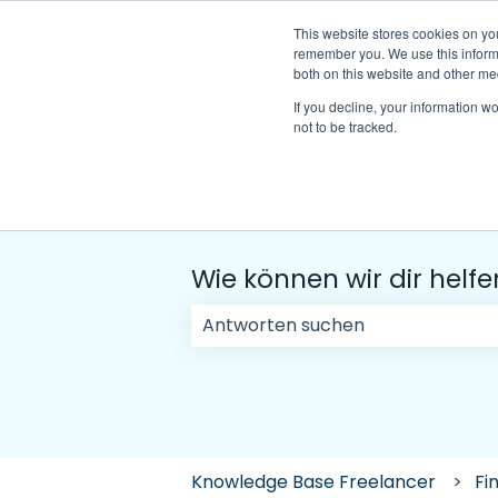
Deutsch
Untermenü für Übersetzungen anzeigen
This website stores cookies on yo
remember you. We use this informa
both on this website and other me
If you decline, your information w
not to be tracked.
Wie können wir dir helfe
Es gibt keine Vorschläge, da das 
Knowledge Base Freelancer
Fi