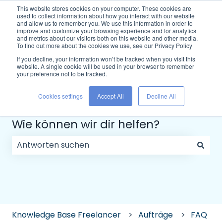
Deutsch
Untermenü für Übersetzungen anzeigen
Support kontaktieren
This website stores cookies on your computer. These cookies are
used to collect information about how you interact with our website
and allow us to remember you. We use this information in order to
improve and customize your browsing experience and for analytics
and metrics about our visitors both on this website and other media.
To find out more about the cookies we use, see our Privacy Policy
If you decline, your information won’t be tracked when you visit this
website. A single cookie will be used in your browser to remember
your preference not to be tracked.
Cookies settings
Accept All
Decline All
Wie können wir dir helfen?
Es gibt keine Vorschläge, da das Suchfeld leer ist.
Knowledge Base Freelancer
Aufträge
FAQ