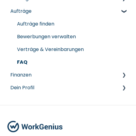
Aufträge
Registrierung & Onboarding
Account-Setup und Einstellungen
Aufträge finden
FAQ
Bewerbungen verwalten
Verträge & Vereinbarungen
FAQ
Finanzen
Dein Profil
Zahlungsanfragen
Hyperwallet
Profil verwalten
Auszahlungen
FAQ
FAQ